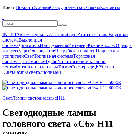
Войти
Новости
Условия
Сотрудничество
Отзывы
Контакты
INTIPI
Автоматериалы
Автоприборы
Автоэлектрика
Впускная
система
Выхлопная
система
Двигатель
Инструменты
Интерьер
Крепеж колес
Одежда
и аксессуары
Охлаждение
Патрубки и шланги
Подвеска и
усилители
Свет
Топливная система
Тормозная
система
Трансмиссия
Турбо
Уплотнители и клейкие
ленты
Фитинги и адаптеры
Химия
Экстерьер
🔴 Уценка
Свет
Лампы светодиодные
H11
Свет
Лампы светодиодные
H11
Светодиодные лампы
головного света «C6» H11