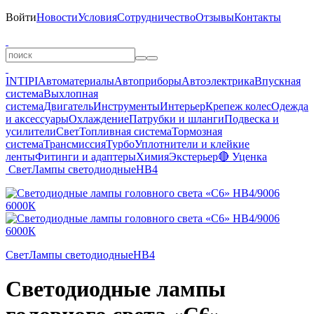
Войти
Новости
Условия
Сотрудничество
Отзывы
Контакты
INTIPI
Автоматериалы
Автоприборы
Автоэлектрика
Впускная
система
Выхлопная
система
Двигатель
Инструменты
Интерьер
Крепеж колес
Одежда
и аксессуары
Охлаждение
Патрубки и шланги
Подвеска и
усилители
Свет
Топливная система
Тормозная
система
Трансмиссия
Турбо
Уплотнители и клейкие
ленты
Фитинги и адаптеры
Химия
Экстерьер
🔴 Уценка
Свет
Лампы светодиодные
HB4
Свет
Лампы светодиодные
HB4
Светодиодные лампы