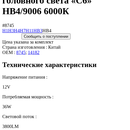
головного света «C6»
HB4/9006 6000К
#8745
H1
H3
H4
H7
H11
HB3
HB4
Сообщить о поступлении
Цена указана за комплект
Страна изготовления : Китай
OEM :
8745
;
14182
Технические характеристики
Напряжение питания :
12V
Потребляемая мощность :
36W
Световой поток :
3800LM