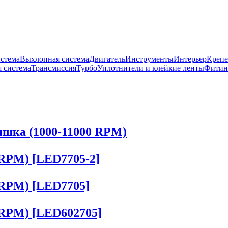
истема
Выхлопная система
Двигатель
Инструменты
Интерьер
Крепе
 система
Трансмиссия
Турбо
Уплотнители и клейкие ленты
Фитин
шка (1000-11000 RPM)
 RPM) [LED7705-2]
 RPM) [LED7705]
 RPM) [LED602705]