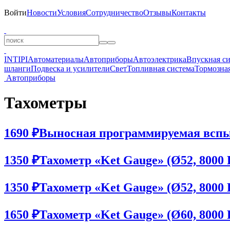
Войти
Новости
Условия
Сотрудничество
Отзывы
Контакты
INTIPI
Автоматериалы
Автоприборы
Автоэлектрика
Впускная с
шланги
Подвеска и усилители
Свет
Топливная система
Тормозная
Автоприборы
Тахометры
1690 ₽
Выносная программируемая вспы
1350 ₽
Тахометр «Ket Gauge» (Ø52, 8000
1350 ₽
Тахометр «Ket Gauge» (Ø52, 8000
1650 ₽
Тахометр «Ket Gauge» (Ø60, 8000