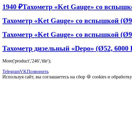
1940 ₽
Тахометр «Ket Gauge» со вспышко
Тахометр «Ket Gauge» со вспышкой (Ø9
Тахометр «Ket Gauge» со вспышкой (Ø9
Тахометр дизельный «Depo» (Ø52, 6000
More('product','246','tile');
Telegram
VK
Позвонить
Используя сайт, вы соглашаетесь на сбор 🍪
cookies
и
обработк