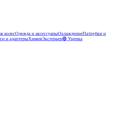
ж колес
Одежда и аксессуары
Охлаждение
Патрубки и
ги и адаптеры
Химия
Экстерьер
🔴 Уценка