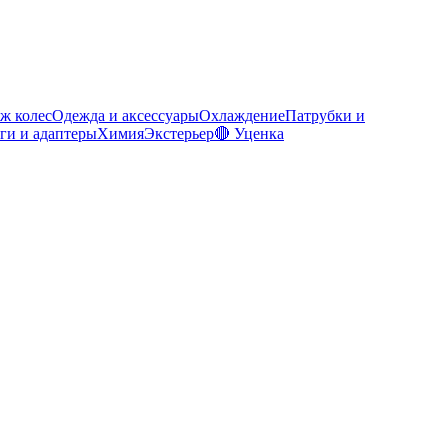
ж колес
Одежда и аксессуары
Охлаждение
Патрубки и
ги и адаптеры
Химия
Экстерьер
🔴 Уценка