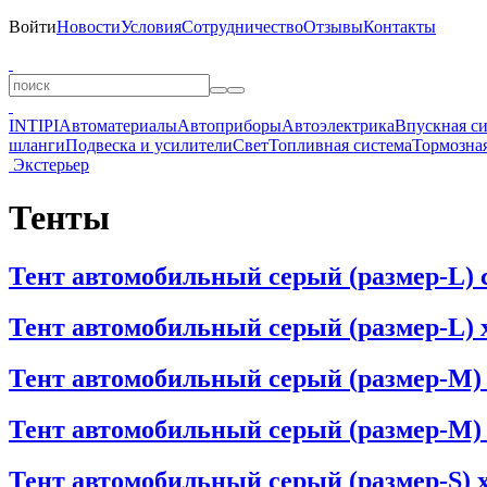
Войти
Новости
Условия
Сотрудничество
Отзывы
Контакты
INTIPI
Автоматериалы
Автоприборы
Автоэлектрика
Впускная с
шланги
Подвеска и усилители
Свет
Топливная система
Тормозная
Экстерьер
Тенты
Тент автомобильный серый (размер-L) сед
Тент автомобильный серый (размер-L) хет
Тент автомобильный серый (размер-M) сед
Тент автомобильный серый (размер-M) хет
Тент автомобильный серый (размер-S) хет