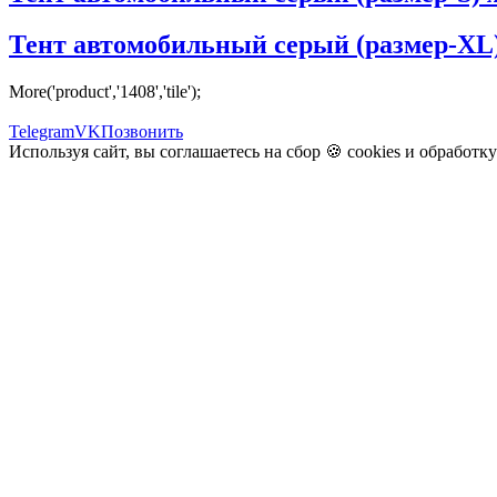
Тент автомобильный серый (размер-XL) хе
More('product','1408','tile');
Telegram
VK
Позвонить
Используя сайт, вы соглашаетесь на сбор 🍪
cookies
и
обработк