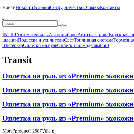
Войти
Новости
Условия
Сотрудничество
Отзывы
Контакты
INTIPI
Автоматериалы
Автоприборы
Автоэлектрика
Впускная с
шланги
Подвеска и усилители
Свет
Топливная система
Тормозная
Интерьер
Оплётки на руль
Оплётки по моделям
Ford
Transit
Оплетка на руль из «Premium» экокожи F
Оплетка на руль из «Premium» экокожи F
Оплетка на руль из «Premium» экокожи F
Оплетка на руль из «Premium» экокожи F
More('product','2587','tile');