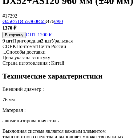
DX52+AS120 960 мм (±40 мм)
#17292
Ø45
Ø51
Ø55
Ø60
Ø65
Ø76
Ø90
1370 ₽
ОПТ 1200 ₽
В корзину
9 шт
Пригородная
2 шт
Уральская
CDEK
Почтомат
Почта России
...
Способы доставки
Цена указана за штуку
Страна изготовления : Китай
Технические характеристики
Внешний диаметр :
76 мм
Материал :
алюминизированная сталь
Выхлопная система является важным элементом
транспортного средства и выполняет множество важных