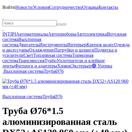
Войти
Новости
Условия
Сотрудничество
Отзывы
Контакты
INTIPI
Автоматериалы
Автоприборы
Автоэлектрика
Впускная
система
Выхлопная
система
Двигатель
Инструменты
Интерьер
Крепеж колес
Одежда
и аксессуары
Охлаждение
Патрубки и шланги
Подвеска и
усилители
Свет
Топливная система
Тормозная
система
Трансмиссия
Турбо
Уплотнители и клейкие
ленты
Фитинги и адаптеры
Химия
Экстерьер
🔴 Уценка
Выхлопная система
Труба
Ø76
Выхлопная система
Труба
Ø76
Труба Ø76*1.5
алюминизированная сталь