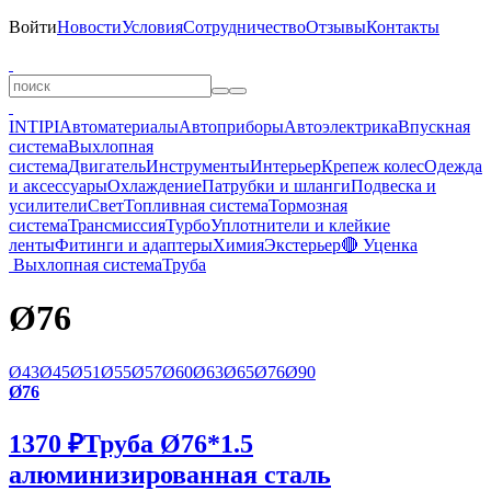
Войти
Новости
Условия
Сотрудничество
Отзывы
Контакты
INTIPI
Автоматериалы
Автоприборы
Автоэлектрика
Впускная
система
Выхлопная
система
Двигатель
Инструменты
Интерьер
Крепеж колес
Одежда
и аксессуары
Охлаждение
Патрубки и шланги
Подвеска и
усилители
Свет
Топливная система
Тормозная
система
Трансмиссия
Турбо
Уплотнители и клейкие
ленты
Фитинги и адаптеры
Химия
Экстерьер
🔴 Уценка
Выхлопная система
Труба
Ø76
Ø43
Ø45
Ø51
Ø55
Ø57
Ø60
Ø63
Ø65
Ø76
Ø90
Ø76
1370 ₽
Труба Ø76*1.5
алюминизированная сталь