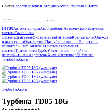
Войти
Новости
Условия
Сотрудничество
Отзывы
Контакты
INTIPI
Автоматериалы
Автоприборы
Автоэлектрика
Впускная
система
Выхлопная
система
Двигатель
Инструменты
Интерьер
Крепеж колес
Одежда
и аксессуары
Охлаждение
Патрубки и шланги
Подвеска и
усилители
Свет
Топливная система
Тормозная
система
Трансмиссия
Турбо
Уплотнители и клейкие
ленты
Фитинги и адаптеры
Химия
Экстерьер
🔴 Уценка
Турбо
Турбины
Турбо
Турбины
Турбина TD05 18G