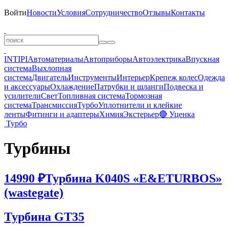
Войти
Новости
Условия
Сотрудничество
Отзывы
Контакты
INTIPI
Автоматериалы
Автоприборы
Автоэлектрика
Впускная
система
Выхлопная
система
Двигатель
Инструменты
Интерьер
Крепеж колес
Одежда
и аксессуары
Охлаждение
Патрубки и шланги
Подвеска и
усилители
Свет
Топливная система
Тормозная
система
Трансмиссия
Турбо
Уплотнители и клейкие
ленты
Фитинги и адаптеры
Химия
Экстерьер
🔴 Уценка
Турбо
Турбины
14990 ₽
Турбина K040S «E&ETURBOS»
(wastegate)
Турбина GT35