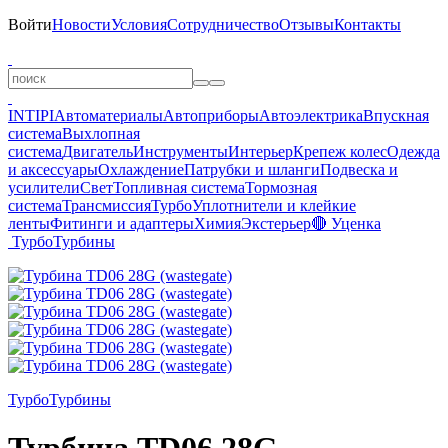
Войти
Новости
Условия
Сотрудничество
Отзывы
Контакты
INTIPI
Автоматериалы
Автоприборы
Автоэлектрика
Впускная
система
Выхлопная
система
Двигатель
Инструменты
Интерьер
Крепеж колес
Одежда
и аксессуары
Охлаждение
Патрубки и шланги
Подвеска и
усилители
Свет
Топливная система
Тормозная
система
Трансмиссия
Турбо
Уплотнители и клейкие
ленты
Фитинги и адаптеры
Химия
Экстерьер
🔴 Уценка
Турбо
Турбины
Турбо
Турбины