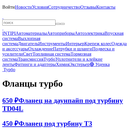
Войти
Новости
Условия
Сотрудничество
Отзывы
Контакты
INTIPI
Автоматериалы
Автоприборы
Автоэлектрика
Впускная
система
Выхлопная
система
Двигатель
Инструменты
Интерьер
Крепеж колес
Одежда
и аксессуары
Охлаждение
Патрубки и шланги
Подвеска и
усилители
Свет
Топливная система
Тормозная
система
Трансмиссия
Турбо
Уплотнители и клейкие
ленты
Фитинги и адаптеры
Химия
Экстерьер
🔴 Уценка
Турбо
Фланцы турбо
650 ₽
Фланец на даунпайп под турбину
TD04L
450 ₽
Фланец под турбину T3