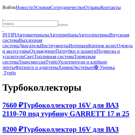
Войти
Новости
Условия
Сотрудничество
Отзывы
Контакты
INTIPI
Автоматериалы
Автоприборы
Автоэлектрика
Впускная
система
Выхлопная
система
Двигатель
Инструменты
Интерьер
Крепеж колес
Одежда
и аксессуары
Охлаждение
Патрубки и шланги
Подвеска и
усилители
Свет
Топливная система
Тормозная
система
Трансмиссия
Турбо
Уплотнители и клейкие
ленты
Фитинги и адаптеры
Химия
Экстерьер
🔴 Уценка
Турбо
Турбоколлекторы
7660 ₽
Турбоколлектор 16V для ВАЗ
2110-70 под турбину GARRETT 17 и 25
8200 ₽
Турбоколлектор 16V для ВАЗ