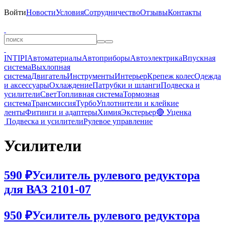
Войти
Новости
Условия
Сотрудничество
Отзывы
Контакты
INTIPI
Автоматериалы
Автоприборы
Автоэлектрика
Впускная
система
Выхлопная
система
Двигатель
Инструменты
Интерьер
Крепеж колес
Одежда
и аксессуары
Охлаждение
Патрубки и шланги
Подвеска и
усилители
Свет
Топливная система
Тормозная
система
Трансмиссия
Турбо
Уплотнители и клейкие
ленты
Фитинги и адаптеры
Химия
Экстерьер
🔴 Уценка
Подвеска и усилители
Рулевое управление
Усилители
590 ₽
Усилитель рулевого редуктора
для ВАЗ 2101-07
950 ₽
Усилитель рулевого редуктора