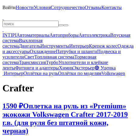
Войти
Новости
Условия
Сотрудничество
Отзывы
Контакты
INTIPI
Автоматериалы
Автоприборы
Автоэлектрика
Впускная
система
Выхлопная
система
Двигатель
Инструменты
Интерьер
Крепеж колес
Одежда
и аксессуары
Охлаждение
Патрубки и шланги
Подвеска и
усилители
Свет
Топливная система
Тормозная
система
Трансмиссия
Турбо
Уплотнители и клейкие
ленты
Фитинги и адаптеры
Химия
Экстерьер
🔴 Уценка
Интерьер
Оплётки на руль
Оплётки по моделям
Volkswagen
Crafter
1590 ₽
Оплетка на руль из «Premium»
экокожи Volkswagen Crafter 2017-2019
г.в. (для руля без штатной кожи,
черная)