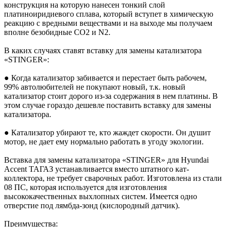
конструкция на которую нанесен тонкий слой
платиноиридиевого сплава, который вступет в химическую
реакцию с вредными веществами и на выходе мы получаем
вполне безобидные CO2 и N2.
В каких случаях ставят вставку для замены катализатора
«STINGER»:
● Когда катализатор забивается и перестает быть рабочем,
99% автолюбителей не покупают новый, т.к. новый
катализатор стоит дорого из-за содержания в нем платины. В
этом случае гораздо дешевле поставить вставку для замены
катализатора.
● Катализатор убирают те, кто жаждет скорости. Он душит
мотор, не дает ему нормально работать в угоду экологии.
Вставка для замены катализатора «STINGER» для Hyundai
Accent ТАГАЗ устанавливается вместо штатного кат-
коллектора, не требует сварочных работ. Изготовлена из стали
08 ПC, которая используется для изготовления
высококачественных выхлопных систем. Имеется одно
отверстие под лямбда-зонд (кислородный датчик).
Преимущества: