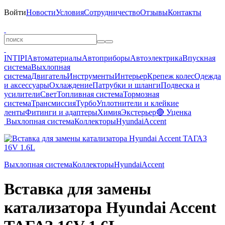
Войти
Новости
Условия
Сотрудничество
Отзывы
Контакты
INTIPI
Автоматериалы
Автоприборы
Автоэлектрика
Впускная
система
Выхлопная
система
Двигатель
Инструменты
Интерьер
Крепеж колес
Одежда
и аксессуары
Охлаждение
Патрубки и шланги
Подвеска и
усилители
Свет
Топливная система
Тормозная
система
Трансмиссия
Турбо
Уплотнители и клейкие
ленты
Фитинги и адаптеры
Химия
Экстерьер
🔴 Уценка
Выхлопная система
Коллекторы
Hyundai
Accent
Выхлопная система
Коллекторы
Hyundai
Accent
Вставка для замены
катализатора Hyundai Accent