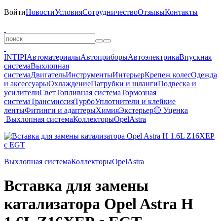
Войти
Новости
Условия
Сотрудничество
Отзывы
Контакты
INTIPI
Автоматериалы
Автоприборы
Автоэлектрика
Впускная
система
Выхлопная
система
Двигатель
Инструменты
Интерьер
Крепеж колес
Одежда
и аксессуары
Охлаждение
Патрубки и шланги
Подвеска и
усилители
Свет
Топливная система
Тормозная
система
Трансмиссия
Турбо
Уплотнители и клейкие
ленты
Фитинги и адаптеры
Химия
Экстерьер
🔴 Уценка
Выхлопная система
Коллекторы
Opel
Astra
Выхлопная система
Коллекторы
Opel
Astra
Вставка для замены
катализатора Opel Astra H