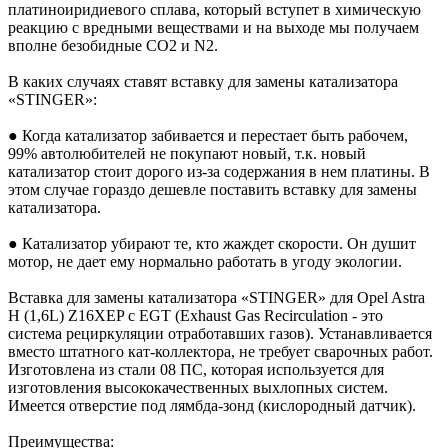
платиноиридиевого сплава, который вступет в химическую
реакцию с вредными веществами и на выходе мы получаем
вполне безобидные CO2 и N2.
В каких случаях ставят вставку для замены катализатора
«STINGER»:
● Когда катализатор забивается и перестает быть рабочем,
99% автолюбителей не покупают новый, т.к. новый
катализатор стоит дорого из-за содержания в нем платины. В
этом случае гораздо дешевле поставить вставку для замены
катализатора.
● Катализатор убирают те, кто жаждет скорости. Он душит
мотор, не дает ему нормально работать в угоду экологии.
Вставка для замены катализатора «STINGER» для Opel Astra
H (1,6L) Z16XEP c EGT (Exhaust Gas Recirculation - это
система рециркуляции отработавших газов). Устанавливается
вместо штатного кат-коллектора, не требует сварочных работ.
Изготовлена из стали 08 ПC, которая используется для
изготовления высококачественных выхлопных систем.
Имеется отверстие под лямбда-зонд (кислородный датчик).
Преимущества: