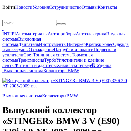
Войти
Новости
Условия
Сотрудничество
Отзывы
Контакты
INTIPI
Автоматериалы
Автоприборы
Автоэлектрика
Впускная
система
Выхлопная
система
Двигатель
Инструменты
Интерьер
Крепеж колес
Одежда
и аксессуары
Охлаждение
Патрубки и шланги
Подвеска и
усилители
Свет
Топливная система
Тормозная
система
Трансмиссия
Турбо
Уплотнители и клейкие
ленты
Фитинги и адаптеры
Химия
Экстерьер
🔴 Уценка
Выхлопная система
Коллекторы
BMW
Выхлопная система
Коллекторы
BMW
Выпускной коллектор
«STINGER» BMW 3 V (E90)