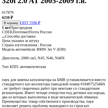
320i 2.0 AT 2005-2009 г.в.
#17879
6250 ₽
ОПТ 5590 ₽
В корзину
1 шт
Пригородная
CDEK
Почтомат
Почта России
...
Способы доставки
Цена указана за штуку
Страна изготовления : Россия
Модель автомобиля: BMW 3er V (E90)
Двигатель: 2000 см3, N45, N46, N46N
Тип КПП: автоматическая
паук для замены катализатора на БМВ устанавливается вместо
стандартного кат-коллектора (заводской номер #18407525460)
, не требует сварочных работ при монтаже со стандартным
резонатором. Имеет четыре отверстия под датчики кислорода,
два из которых выполнены в виде механической обманки.
Преимущества: товар собственного производства, паук
позволяет решить проблему вышедшего из строя кат