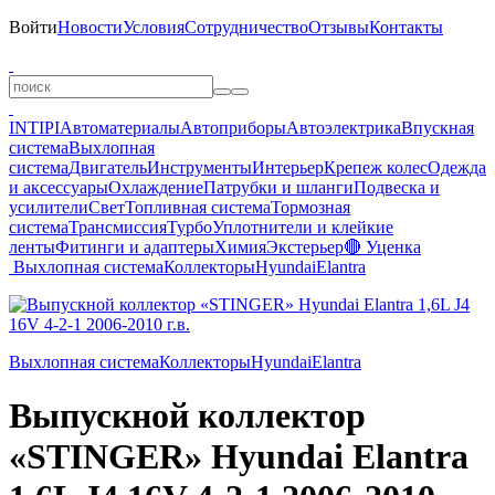
Войти
Новости
Условия
Сотрудничество
Отзывы
Контакты
INTIPI
Автоматериалы
Автоприборы
Автоэлектрика
Впускная
система
Выхлопная
система
Двигатель
Инструменты
Интерьер
Крепеж колес
Одежда
и аксессуары
Охлаждение
Патрубки и шланги
Подвеска и
усилители
Свет
Топливная система
Тормозная
система
Трансмиссия
Турбо
Уплотнители и клейкие
ленты
Фитинги и адаптеры
Химия
Экстерьер
🔴 Уценка
Выхлопная система
Коллекторы
Hyundai
Elantra
Выхлопная система
Коллекторы
Hyundai
Elantra
Выпускной коллектор
«STINGER» Hyundai Elantra