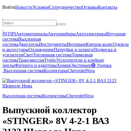
Войти
Новости
Условия
Сотрудничество
Отзывы
Контакты
INTIPI
Автоматериалы
Автоприборы
Автоэлектрика
Впускная
система
Выхлопная
система
Двигатель
Инструменты
Интерьер
Крепеж колес
Одежда
и аксессуары
Охлаждение
Патрубки и шланги
Подвеска и
усилители
Свет
Топливная система
Тормозная
система
Трансмиссия
Турбо
Уплотнители и клейкие
ленты
Фитинги и адаптеры
Химия
Экстерьер
🔴 Уценка
Выхлопная система
Коллекторы
Chevrolet
Niva
Выхлопная система
Коллекторы
Chevrolet
Niva
Выпускной коллектор
«STINGER» 8V 4-2-1 ВАЗ