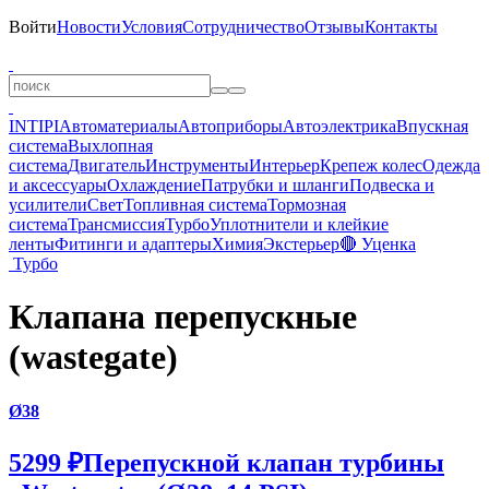
Войти
Новости
Условия
Сотрудничество
Отзывы
Контакты
INTIPI
Автоматериалы
Автоприборы
Автоэлектрика
Впускная
система
Выхлопная
система
Двигатель
Инструменты
Интерьер
Крепеж колес
Одежда
и аксессуары
Охлаждение
Патрубки и шланги
Подвеска и
усилители
Свет
Топливная система
Тормозная
система
Трансмиссия
Турбо
Уплотнители и клейкие
ленты
Фитинги и адаптеры
Химия
Экстерьер
🔴 Уценка
Турбо
Клапана перепускные
(wastegate)
Ø38
5299 ₽
Перепускной клапан турбины