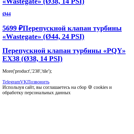
«Wastegate» (Ø38, 14 PSI)
Ø44
5699 ₽
Перепускной клапан турбины
«Wastegate» (Ø44, 24 PSI)
Перепускной клапан турбины «PQY»
EX38 (Ø38, 14 PSI)
More('product','238','tile');
Telegram
VK
Позвонить
Используя сайт, вы соглашаетесь на сбор 🍪
cookies
и
обработку персональных данных