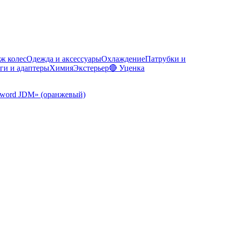
ж колес
Одежда и аксессуары
Охлаждение
Патрубки и
ги и адаптеры
Химия
Экстерьер
🔴 Уценка