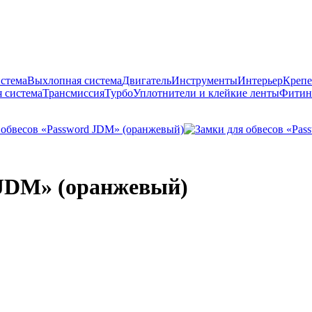
истема
Выхлопная система
Двигатель
Инструменты
Интерьер
Крепе
 система
Трансмиссия
Турбо
Уплотнители и клейкие ленты
Фитин
 JDM» (оранжевый)