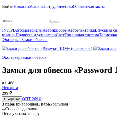
Войти
Новости
Условия
Сотрудничество
Отзывы
Контакты
INTIPI
Автоматериалы
Автоприборы
Автоэлектрика
Впускная с
шланги
Подвеска и усилители
Свет
Топливная система
Тормозная
Экстерьер
Замки обвесов
Экстерьер
Замки обвесов
Замки для обвесов «Password
#11468
Неохром
299 ₽
ОПТ 269 ₽
В корзину
3 пара
Пригородная
1 пара
Уральская
...
Способы доставки
Цена указана за пару