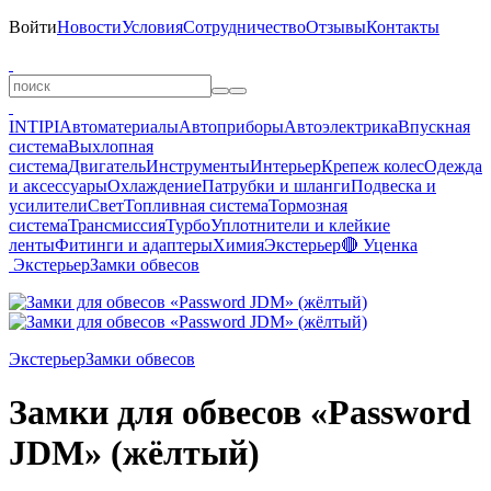
Войти
Новости
Условия
Сотрудничество
Отзывы
Контакты
INTIPI
Автоматериалы
Автоприборы
Автоэлектрика
Впускная
система
Выхлопная
система
Двигатель
Инструменты
Интерьер
Крепеж колес
Одежда
и аксессуары
Охлаждение
Патрубки и шланги
Подвеска и
усилители
Свет
Топливная система
Тормозная
система
Трансмиссия
Турбо
Уплотнители и клейкие
ленты
Фитинги и адаптеры
Химия
Экстерьер
🔴 Уценка
Экстерьер
Замки обвесов
Экстерьер
Замки обвесов
Замки для обвесов «Password
JDM» (жёлтый)