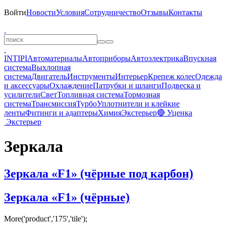
Войти
Новости
Условия
Сотрудничество
Отзывы
Контакты
INTIPI
Автоматериалы
Автоприборы
Автоэлектрика
Впускная
система
Выхлопная
система
Двигатель
Инструменты
Интерьер
Крепеж колес
Одежда
и аксессуары
Охлаждение
Патрубки и шланги
Подвеска и
усилители
Свет
Топливная система
Тормозная
система
Трансмиссия
Турбо
Уплотнители и клейкие
ленты
Фитинги и адаптеры
Химия
Экстерьер
🔴 Уценка
Экстерьер
Зеркала
Зеркала «F1» (чёрные под карбон)
Зеркала «F1» (чёрные)
More('product','175','tile');