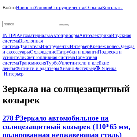
Войти
Новости
Условия
Сотрудничество
Отзывы
Контакты
INTIPI
Автоматериалы
Автоприборы
Автоэлектрика
Впускная
система
Выхлопная
система
Двигатель
Инструменты
Интерьер
Крепеж колес
Одежда
и аксессуары
Охлаждение
Патрубки и шланги
Подвеска и
усилители
Свет
Топливная система
Тормозная
система
Трансмиссия
Турбо
Уплотнители и клейкие
ленты
Фитинги и адаптеры
Химия
Экстерьер
🔴 Уценка
Интерьер
Зеркала на солнцезащитный
козырек
278 ₽
Зеркало автомобильное на
солнцезащитный козырек (110*65 мм,
полированная нержавеющая сталь)