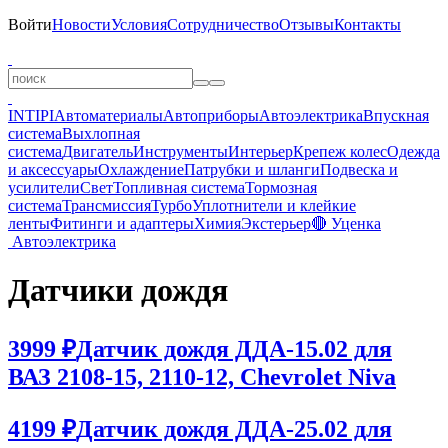
Войти
Новости
Условия
Сотрудничество
Отзывы
Контакты
INTIPI
Автоматериалы
Автоприборы
Автоэлектрика
Впускная
система
Выхлопная
система
Двигатель
Инструменты
Интерьер
Крепеж колес
Одежда
и аксессуары
Охлаждение
Патрубки и шланги
Подвеска и
усилители
Свет
Топливная система
Тормозная
система
Трансмиссия
Турбо
Уплотнители и клейкие
ленты
Фитинги и адаптеры
Химия
Экстерьер
🔴 Уценка
Автоэлектрика
Датчики дождя
3999 ₽
Датчик дождя ДДА-15.02 для
ВАЗ 2108-15, 2110-12, Chevrolet Niva
4199 ₽
Датчик дождя ДДА-25.02 для