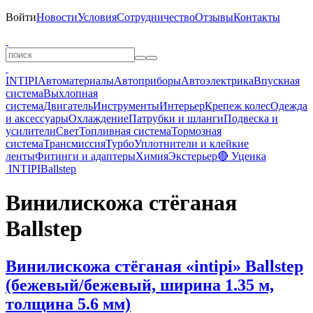
Войти
Новости
Условия
Сотрудничество
Отзывы
Контакты
INTIPI
Автоматериалы
Автоприборы
Автоэлектрика
Впускная
система
Выхлопная
система
Двигатель
Инструменты
Интерьер
Крепеж колес
Одежда
и аксессуары
Охлаждение
Патрубки и шланги
Подвеска и
усилители
Свет
Топливная система
Тормозная
система
Трансмиссия
Турбо
Уплотнители и клейкие
ленты
Фитинги и адаптеры
Химия
Экстерьер
🔴 Уценка
INTIPI
Ballstep
Винилискожа стёганая
Ballstep
Винилискожа стёганая «intipi» Ballstep
(бежевый/бежевый, ширина 1.35 м,
толщина 5.6 мм)