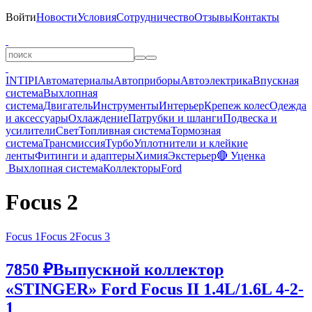
Войти
Новости
Условия
Сотрудничество
Отзывы
Контакты
INTIPI
Автоматериалы
Автоприборы
Автоэлектрика
Впускная
система
Выхлопная
система
Двигатель
Инструменты
Интерьер
Крепеж колес
Одежда
и аксессуары
Охлаждение
Патрубки и шланги
Подвеска и
усилители
Свет
Топливная система
Тормозная
система
Трансмиссия
Турбо
Уплотнители и клейкие
ленты
Фитинги и адаптеры
Химия
Экстерьер
🔴 Уценка
Выхлопная система
Коллекторы
Ford
Focus 2
Focus 1
Focus 2
Focus 3
7850 ₽
Выпускной коллектор
«STINGER» Ford Focus II 1.4L/1.6L 4-2-
1