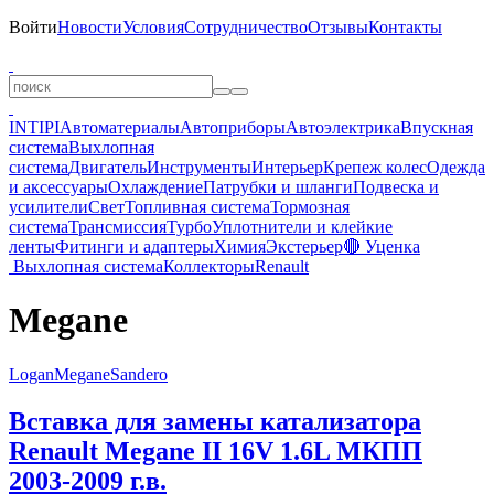
Войти
Новости
Условия
Сотрудничество
Отзывы
Контакты
INTIPI
Автоматериалы
Автоприборы
Автоэлектрика
Впускная
система
Выхлопная
система
Двигатель
Инструменты
Интерьер
Крепеж колес
Одежда
и аксессуары
Охлаждение
Патрубки и шланги
Подвеска и
усилители
Свет
Топливная система
Тормозная
система
Трансмиссия
Турбо
Уплотнители и клейкие
ленты
Фитинги и адаптеры
Химия
Экстерьер
🔴 Уценка
Выхлопная система
Коллекторы
Renault
Megane
Logan
Megane
Sandero
Вставка для замены катализатора
Renault Megane II 16V 1.6L МКПП
2003-2009 г.в.