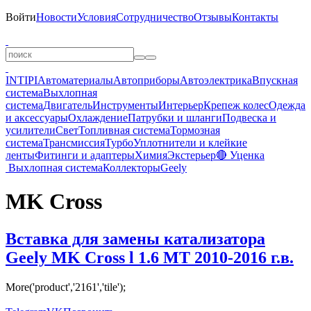
Войти
Новости
Условия
Сотрудничество
Отзывы
Контакты
INTIPI
Автоматериалы
Автоприборы
Автоэлектрика
Впускная
система
Выхлопная
система
Двигатель
Инструменты
Интерьер
Крепеж колес
Одежда
и аксессуары
Охлаждение
Патрубки и шланги
Подвеска и
усилители
Свет
Топливная система
Тормозная
система
Трансмиссия
Турбо
Уплотнители и клейкие
ленты
Фитинги и адаптеры
Химия
Экстерьер
🔴 Уценка
Выхлопная система
Коллекторы
Geely
MK Cross
Вставка для замены катализатора
Geely MK Cross l 1.6 MT 2010-2016 г.в.
More('product','2161','tile');