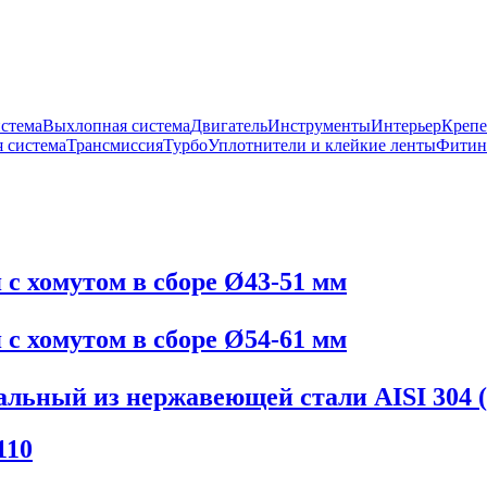
истема
Выхлопная система
Двигатель
Инструменты
Интерьер
Крепе
 система
Трансмиссия
Турбо
Уплотнители и клейкие ленты
Фитин
с хомутом в сборе Ø43-51 мм
с хомутом в сборе Ø54-61 мм
альный из нержавеющей стали AISI 304 (
110