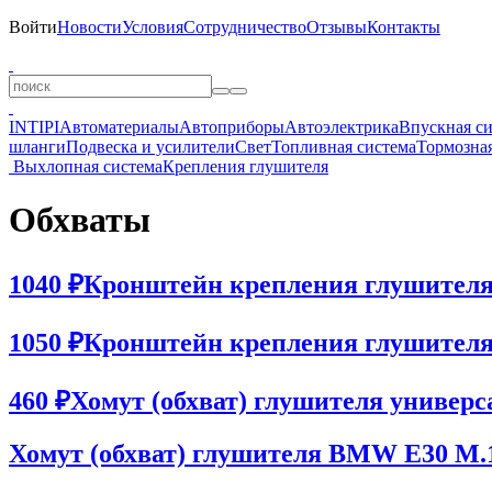
Войти
Новости
Условия
Сотрудничество
Отзывы
Контакты
INTIPI
Автоматериалы
Автоприборы
Автоэлектрика
Впускная с
шланги
Подвеска и усилители
Свет
Топливная система
Тормозная
Выхлопная система
Крепления глушителя
Обхваты
1040 ₽
Кронштейн крепления глушителя 
1050 ₽
Кронштейн крепления глушителя 
460 ₽
Хомут (обхват) глушителя универс
Хомут (обхват) глушителя BMW E30 M.