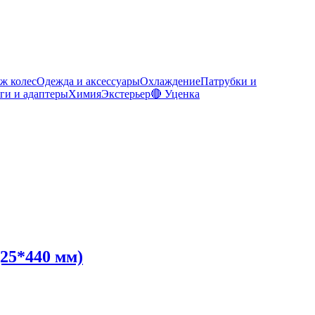
ж колес
Одежда и аксессуары
Охлаждение
Патрубки и
ги и адаптеры
Химия
Экстерьер
🔴 Уценка
25*440 мм)