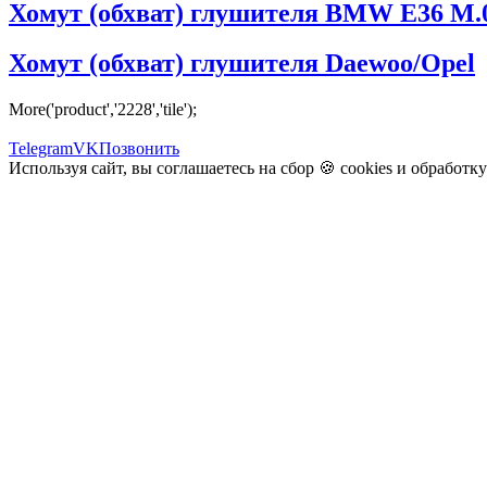
Хомут (обхват) глушителя BMW E36 M.
Хомут (обхват) глушителя Daewoo/Opel
More('product','2228','tile');
Telegram
VK
Позвонить
Используя сайт, вы соглашаетесь на сбор 🍪
cookies
и
обработк