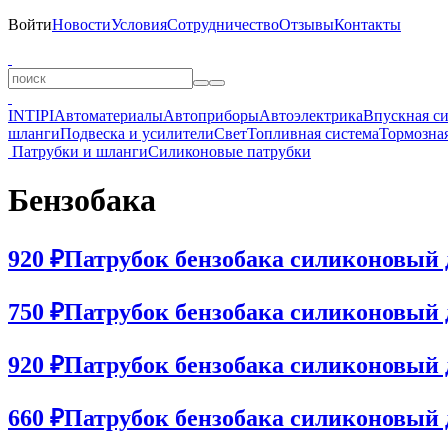
Войти
Новости
Условия
Сотрудничество
Отзывы
Контакты
INTIPI
Автоматериалы
Автоприборы
Автоэлектрика
Впускная с
шланги
Подвеска и усилители
Свет
Топливная система
Тормозная
Патрубки и шланги
Силиконовые патрубки
Бензобака
920 ₽
Патрубок бензобака силиконовый д
750 ₽
Патрубок бензобака силиконовый д
920 ₽
Патрубок бензобака силиконовый д
660 ₽
Патрубок бензобака силиконовый д