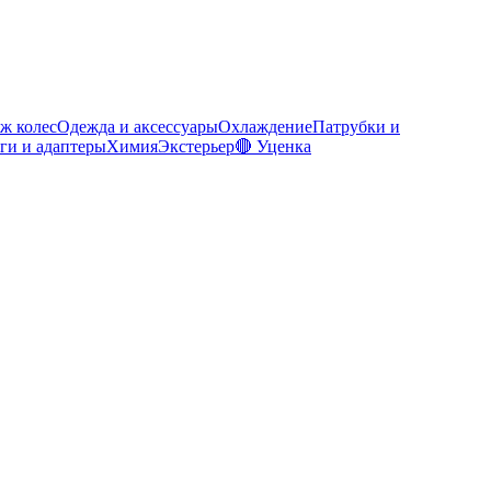
ж колес
Одежда и аксессуары
Охлаждение
Патрубки и
ги и адаптеры
Химия
Экстерьер
🔴 Уценка