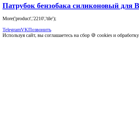
Патрубок бензобака силиконовый для ВАЗ
More('product','2210','tile');
Telegram
VK
Позвонить
Используя сайт, вы соглашаетесь на сбор 🍪
cookies
и
обработк