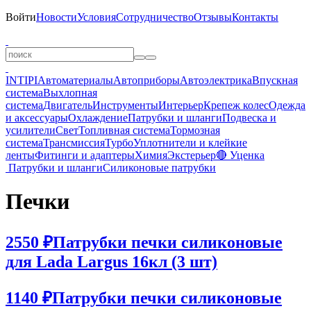
Войти
Новости
Условия
Сотрудничество
Отзывы
Контакты
INTIPI
Автоматериалы
Автоприборы
Автоэлектрика
Впускная
система
Выхлопная
система
Двигатель
Инструменты
Интерьер
Крепеж колес
Одежда
и аксессуары
Охлаждение
Патрубки и шланги
Подвеска и
усилители
Свет
Топливная система
Тормозная
система
Трансмиссия
Турбо
Уплотнители и клейкие
ленты
Фитинги и адаптеры
Химия
Экстерьер
🔴 Уценка
Патрубки и шланги
Силиконовые патрубки
Печки
2550 ₽
Патрубки печки силиконовые
для Lada Largus 16кл (3 шт)
1140 ₽
Патрубки печки силиконовые