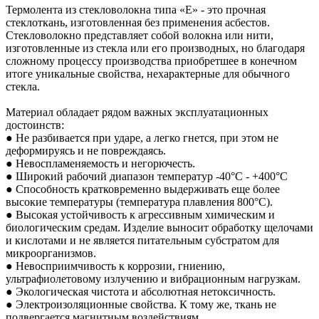
Термолента из стекловолокна типа «Е» - это прочная
стеклоткань, изготовленная без применения асбестов.
Стекловолокно представляет собой волокна или нити,
изготовленные из стекла или его производных, но благодаря
сложному процессу производства приобретшее в конечном
итоге уникальные свойства, нехарактерные для обычного
стекла.
Материал обладает рядом важных эксплуатационных
достоинств:
● Не разбивается при ударе, а легко гнется, при этом не
деформируясь и не повреждаясь.
● Невоспламеняемость и негорючесть.
● Широкий рабочий диапазон температур -40°C - +400°C
● Способность кратковременно выдерживать еще более
высокие температуры (температура плавления 800°С).
● Высокая устойчивость к агрессивным химическим и
биологическим средам. Изделие выносит обработку щелочами
и кислотами и не является питательным субстратом для
микроорганизмов.
● Невосприимчивость к коррозии, гниению,
ультрафиолетовому излучению и вибрационным нагрузкам.
● Экологическая чистота и абсолютная нетоксичность.
● Электроизоляционные свойства. К тому же, ткань не
подвергается магнитным воздействиям.