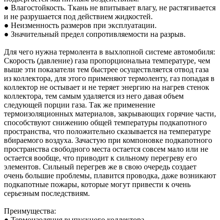
● Влагостойкость. Ткань не впитывает влагу, не растягивается
и не разрушается под действием жидкостей.
● Неизменность размеров при эксплуатации.
● Значительный предел сопротивляемости на разрыв.
Для чего нужна термолента в выхлопной системе автомобиля:
Скорость (давление) газа пропорциональна температуре, чем
выше эти показатели тем быстрее осуществляется отвод газа
из коллектора, для этого применяют термоленту, газ попадая в
коллектор не остывает и не теряет энергию на нагрев стенок
коллектора, тем самым удаляется из него давая объем
следующей порции газа. Так же применение
термоизоляционных материалов, закрывающих горячие части,
способствуют снижению общей температуры подкапотного
пространства, что положительно сказывается на температуре
вбираемого воздуха. Зачастую при компоновке подкапотного
пространства свободного места остается совсем мало или не
остается вообще, что приводит к сильному перегреву его
элементов. Сильный перегрев же в свою очередь создает
очень большие проблемы, плавится проводка, даже возникают
подкапотные пожары, которые могут привести к очень
серьезным последствиям.
Преимущества:
● Термоизоляция выпускного коллектора