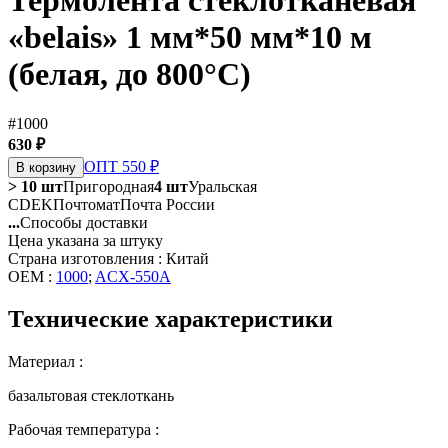
Термолента стеклотканевая
«belais» 1 мм*50 мм*10 м
(белая, до 800°C)
#1000
630 ₽
ОПТ 550 ₽
В корзину
> 10 шт
Пригородная
4 шт
Уральская
CDEK
Почтомат
Почта России
...
Способы доставки
Цена указана за штуку
Страна изготовления : Китай
OEM :
1000
;
ACX-550A
Технические характеристики
Материал :
базальтовая стеклоткань
Рабочая температура :