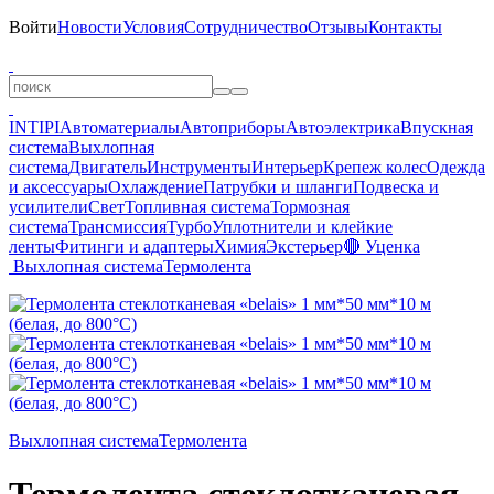
Войти
Новости
Условия
Сотрудничество
Отзывы
Контакты
INTIPI
Автоматериалы
Автоприборы
Автоэлектрика
Впускная
система
Выхлопная
система
Двигатель
Инструменты
Интерьер
Крепеж колес
Одежда
и аксессуары
Охлаждение
Патрубки и шланги
Подвеска и
усилители
Свет
Топливная система
Тормозная
система
Трансмиссия
Турбо
Уплотнители и клейкие
ленты
Фитинги и адаптеры
Химия
Экстерьер
🔴 Уценка
Выхлопная система
Термолента
Выхлопная система
Термолента