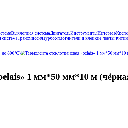
истема
Выхлопная система
Двигатель
Инструменты
Интерьер
Крепе
 система
Трансмиссия
Турбо
Уплотнители и клейкие ленты
Фитин
elais» 1 мм*50 мм*10 м (чёрная