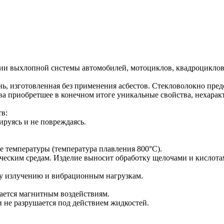
ции выхлопной системы автомобилей, мотоциклов, квадроциклов 
нь, изготовленная без применения асбестов. Стекловолокно пред
ва приобретшее в конечном итоге уникальные свойства, нехарак
в:
мируясь и не повреждаясь.
 температуры (температура плавления 800°С).
еским средам. Изделие выносит обработку щелочами и кислотам
му излучению и вибрационным нагрузкам.
гается магнитным воздействиям.
 и не разрушается под действием жидкостей.