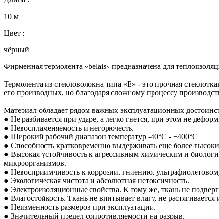
10 м
Цвет :
чёрный
Фирменная термолента «belais» предназначена для теплоизоля
Термолента из стекловолокна типа «Е» - это прочная стеклотка
его производных, но благодаря сложному процессу производст
Материал обладает рядом важных эксплуатационных достоинст
● Не разбивается при ударе, а легко гнется, при этом не дефор
● Невоспламеняемость и негорючесть.
● Широкий рабочий диапазон температур -40°C - +400°C
● Способность кратковременно выдерживать еще более высокие
● Высокая устойчивость к агрессивным химическим и биологич
микроорганизмов.
● Невосприимчивость к коррозии, гниению, ультрафиолетово
● Экологическая чистота и абсолютная нетоксичность.
● Электроизоляционные свойства. К тому же, ткань не подвер
● Влагостойкость. Ткань не впитывает влагу, не растягивается
● Неизменность размеров при эксплуатации.
● Значительный предел сопротивляемости на разрыв.