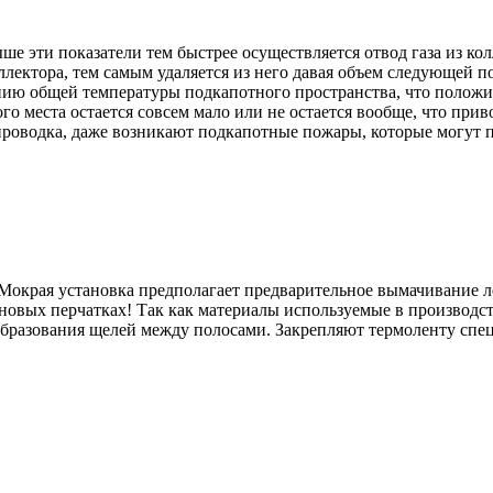
ше эти показатели тем быстрее осуществляется отвод газа из кол
коллектора, тем самым удаляется из него давая объем следующей
ию общей температуры подкапотного пространства, что положит
о места остается совсем мало или не остается вообще, что прив
 проводка, даже возникают подкапотные пожары, которые могут п
 Мокрая установка предполагает предварительное вымачивание л
зиновых перчатках! Так как материалы используемые в производс
я образования щелей между полосами. Закрепляют термоленту с