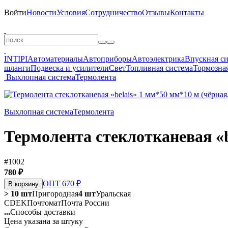
Войти
Новости
Условия
Сотрудничество
Отзывы
Контакты
INTIPI
Автоматериалы
Автоприборы
Автоэлектрика
Впускная с
шланги
Подвеска и усилители
Свет
Топливная система
Тормозная
Выхлопная система
Термолента
Выхлопная система
Термолента
Термолента стеклотканевая «b
#1002
780 ₽
ОПТ 670 ₽
В корзину
> 10 шт
Пригородная
4 шт
Уральская
CDEK
Почтомат
Почта России
...
Способы доставки
Цена указана за штуку