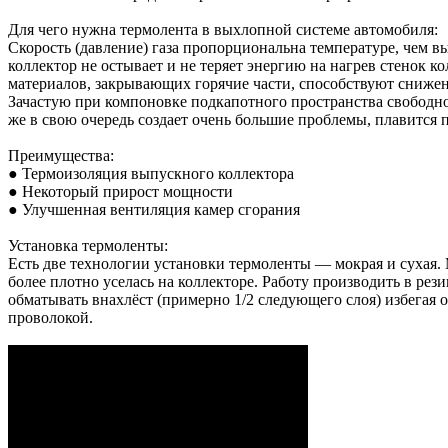
Для чего нужна термолента в выхлопной системе автомобиля:
Скорость (давление) газа пропорциональна температуре, чем вы
коллектор не остывает и не теряет энергию на нагрев стенок 
материалов, закрывающих горячие части, способствуют снижен
Зачастую при компоновке подкапотного пространства свободног
же в свою очередь создает очень большие проблемы, плавится
Преимущества:
● Термоизоляция выпускного коллектора
● Некоторый прирост мощности
● Улучшенная вентиляция камер сгорания
Установка термоленты:
Есть две технологии установки термоленты — мокрая и сухая.
более плотно уселась на коллекторе. Работу производить в ре
обматывать внахлёст (примерно 1/2 следующего слоя) избега
проволокой.