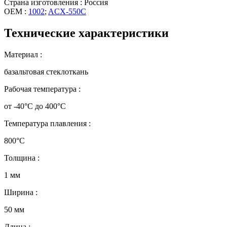
Страна изготовления : Россия
OEM :
1002
;
ACX-550C
Технические характеристики
Материал :
базальтовая стеклоткань
Рабочая температура :
от -40°C до 400°C
Температура плавления :
800°C
Толщина :
1 мм
Ширина :
50 мм
Длина :