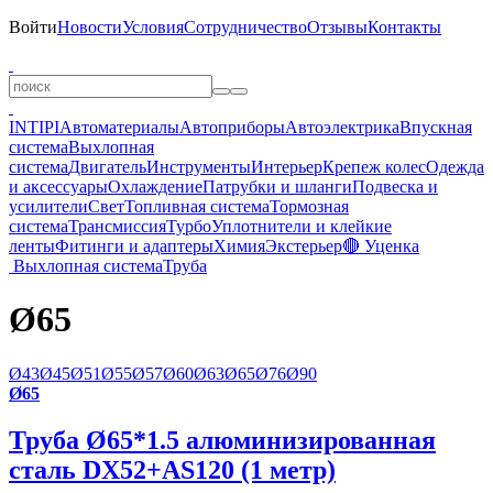
Войти
Новости
Условия
Сотрудничество
Отзывы
Контакты
INTIPI
Автоматериалы
Автоприборы
Автоэлектрика
Впускная
система
Выхлопная
система
Двигатель
Инструменты
Интерьер
Крепеж колес
Одежда
и аксессуары
Охлаждение
Патрубки и шланги
Подвеска и
усилители
Свет
Топливная система
Тормозная
система
Трансмиссия
Турбо
Уплотнители и клейкие
ленты
Фитинги и адаптеры
Химия
Экстерьер
🔴 Уценка
Выхлопная система
Труба
Ø65
Ø43
Ø45
Ø51
Ø55
Ø57
Ø60
Ø63
Ø65
Ø76
Ø90
Ø65
Труба Ø65*1.5 алюминизированная
сталь DX52+AS120 (1 метр)