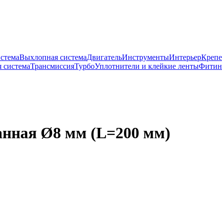
истема
Выхлопная система
Двигатель
Инструменты
Интерьер
Крепе
 система
Трансмиссия
Турбо
Уплотнители и клейкие ленты
Фитин
анная Ø8 мм (L=200 мм)