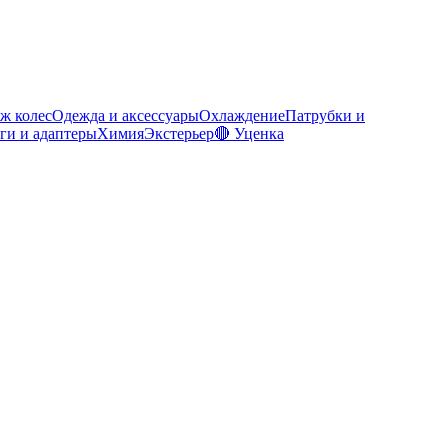
ж колес
Одежда и аксессуары
Охлаждение
Патрубки и
ги и адаптеры
Химия
Экстерьер
🔴 Уценка