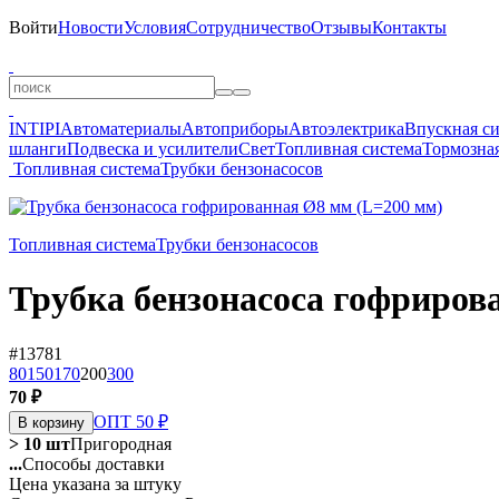
Войти
Новости
Условия
Сотрудничество
Отзывы
Контакты
INTIPI
Автоматериалы
Автоприборы
Автоэлектрика
Впускная с
шланги
Подвеска и усилители
Свет
Топливная система
Тормозная
Топливная система
Трубки бензонасосов
Топливная система
Трубки бензонасосов
Трубка бензонасоса гофриров
#13781
80
150
170
200
300
70 ₽
ОПТ 50 ₽
В корзину
> 10 шт
Пригородная
...
Способы доставки
Цена указана за штуку