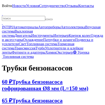
Войти
Новости
Условия
Сотрудничество
Отзывы
Контакты
INTIPI
Автоматериалы
Автоприборы
Автоэлектрика
Впускная
система
Выхлопная
система
Двигатель
Инструменты
Интерьер
Крепеж колес
Одежда
и аксессуары
Охлаждение
Патрубки и шланги
Подвеска и
усилители
Свет
Топливная система
Тормозная
система
Трансмиссия
Турбо
Уплотнители и клейкие
ленты
Фитинги и адаптеры
Химия
Экстерьер
🔴 Уценка
Топливная система
Трубки бензонасосов
60 ₽
Трубка бензонасоса
гофрированная Ø8 мм (L=150 мм)
65 ₽
Трубка бензонасоса