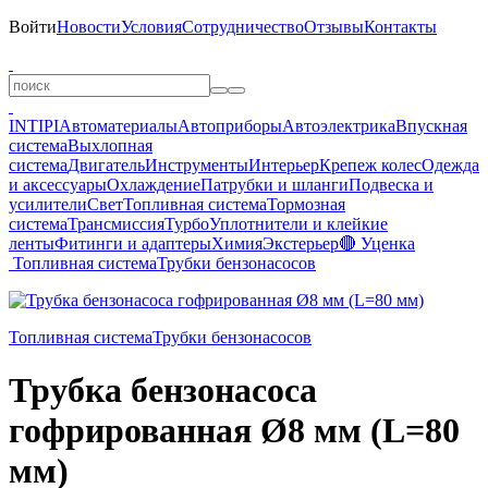
Войти
Новости
Условия
Сотрудничество
Отзывы
Контакты
INTIPI
Автоматериалы
Автоприборы
Автоэлектрика
Впускная
система
Выхлопная
система
Двигатель
Инструменты
Интерьер
Крепеж колес
Одежда
и аксессуары
Охлаждение
Патрубки и шланги
Подвеска и
усилители
Свет
Топливная система
Тормозная
система
Трансмиссия
Турбо
Уплотнители и клейкие
ленты
Фитинги и адаптеры
Химия
Экстерьер
🔴 Уценка
Топливная система
Трубки бензонасосов
Топливная система
Трубки бензонасосов
Трубка бензонасоса
гофрированная Ø8 мм (L=80
мм)