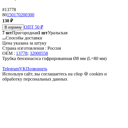
#13778
80
150
170
200
300
130 ₽
ОПТ 50 ₽
В корзину
7 шт
Пригородная
1 шт
Уральская
...
Способы доставки
Цена указана за штуку
Страна изготовления : Россия
OEM :
13778
;
32000558
Трубка бензонасоса гофрированная Ø8 мм (L=80 мм)
Telegram
VK
Позвонить
Используя сайт, вы соглашаетесь на сбор 🍪
cookies
и
обработку персональных данных