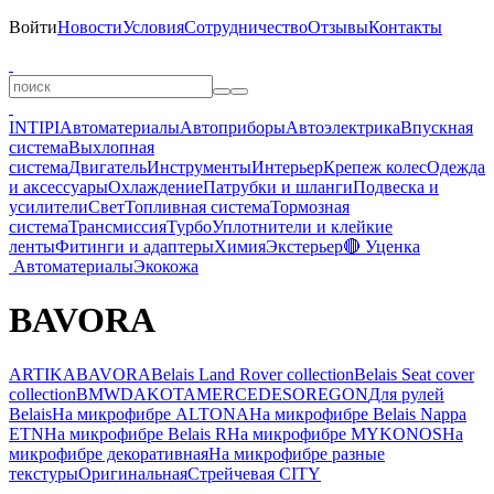
Войти
Новости
Условия
Сотрудничество
Отзывы
Контакты
INTIPI
Автоматериалы
Автоприборы
Автоэлектрика
Впускная
система
Выхлопная
система
Двигатель
Инструменты
Интерьер
Крепеж колес
Одежда
и аксессуары
Охлаждение
Патрубки и шланги
Подвеска и
усилители
Свет
Топливная система
Тормозная
система
Трансмиссия
Турбо
Уплотнители и клейкие
ленты
Фитинги и адаптеры
Химия
Экстерьер
🔴 Уценка
Автоматериалы
Экокожа
BAVORA
ARTIKA
BAVORA
Belais Land Rover collection
Belais Seat cover
collection
BMW
DAKOTA
MERCEDES
OREGON
Для рулей
Belais
На микрофибре ALTONA
На микрофибре Belais Nappa
ETN
На микрофибре Belais R
На микрофибре MYKONOS
На
микрофибре декоративная
На микрофибре разные
текстуры
Оригинальная
Стрейчевая CITY