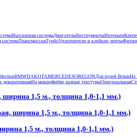
истема
Выхлопная система
Двигатель
Инструменты
Интерьер
Крепе
 система
Трансмиссия
Турбо
Уплотнители и клейкие ленты
Фитин
llection
BMW
DAKOTA
MERCEDES
OREGON
Для рулей Belais
На
 декоративная
На микрофибре разные текстуры
Оригинальная
Ст
ширина 1,5 м., толщина 1,0-1,1 мм.)
, ширина 1,5 м., толщина 1,0-1,1 мм.)
ина 1,5 м., толщина 1,0-1,1 мм.)