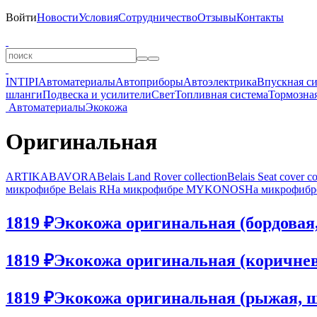
Войти
Новости
Условия
Сотрудничество
Отзывы
Контакты
INTIPI
Автоматериалы
Автоприборы
Автоэлектрика
Впускная с
шланги
Подвеска и усилители
Свет
Топливная система
Тормозная
Автоматериалы
Экокожа
Оригинальная
ARTIKA
BAVORA
Belais Land Rover collection
Belais Seat cover co
микрофибре Belais R
На микрофибре MYKONOS
На микрофибре
1819 ₽
Экокожа оригинальная (бордовая, 
1819 ₽
Экокожа оригинальная (коричневая
1819 ₽
Экокожа оригинальная (рыжая, шир