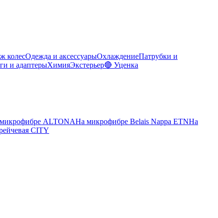
ж колес
Одежда и аксессуары
Охлаждение
Патрубки и
ги и адаптеры
Химия
Экстерьер
🔴 Уценка
 микрофибре ALTONA
На микрофибре Belais Nappa ETN
На
рейчевая CITY