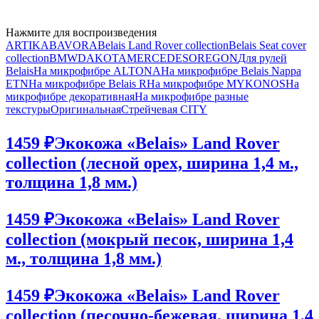
Нажмите для воспроизведения
ARTIKA
BAVORA
Belais Land Rover collection
Belais Seat cover
collection
BMW
DAKOTA
MERCEDES
OREGON
Для рулей
Belais
На микрофибре ALTONA
На микрофибре Belais Nappa
ETN
На микрофибре Belais R
На микрофибре MYKONOS
На
микрофибре декоративная
На микрофибре разные
текстуры
Оригинальная
Стрейчевая CITY
1459 ₽
Экокожа «Belais» Land Rover
collection (лесной орех, ширина 1,4 м.,
толщина 1,8 мм.)
1459 ₽
Экокожа «Belais» Land Rover
collection (мокрый песок, ширина 1,4
м., толщина 1,8 мм.)
1459 ₽
Экокожа «Belais» Land Rover
collection (песочно-бежевая, ширина 1,4