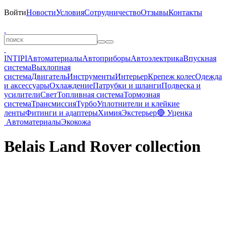
Войти
Новости
Условия
Сотрудничество
Отзывы
Контакты
INTIPI
Автоматериалы
Автоприборы
Автоэлектрика
Впускная
система
Выхлопная
система
Двигатель
Инструменты
Интерьер
Крепеж колес
Одежда
и аксессуары
Охлаждение
Патрубки и шланги
Подвеска и
усилители
Свет
Топливная система
Тормозная
система
Трансмиссия
Турбо
Уплотнители и клейкие
ленты
Фитинги и адаптеры
Химия
Экстерьер
🔴 Уценка
Автоматериалы
Экокожа
Belais Land Rover collection