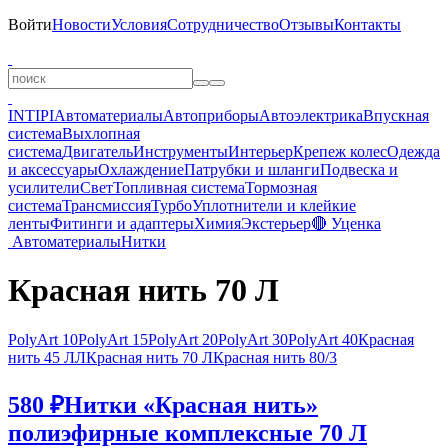
Войти
Новости
Условия
Сотрудничество
Отзывы
Контакты
INTIPI
Автоматериалы
Автоприборы
Автоэлектрика
Впускная
система
Выхлопная
система
Двигатель
Инструменты
Интерьер
Крепеж колес
Одежда
и аксессуары
Охлаждение
Патрубки и шланги
Подвеска и
усилители
Свет
Топливная система
Тормозная
система
Трансмиссия
Турбо
Уплотнители и клейкие
ленты
Фитинги и адаптеры
Химия
Экстерьер
🔴 Уценка
Автоматериалы
Нитки
Красная нить 70 Л
PolyArt 10
PolyArt 15
PolyArt 20
PolyArt 30
PolyArt 40
Красная
нить 45 ЛЛ
Красная нить 70 Л
Красная нить 80/3
580 ₽
Нитки «Красная нить»
полиэфирные комплексные 70 Л