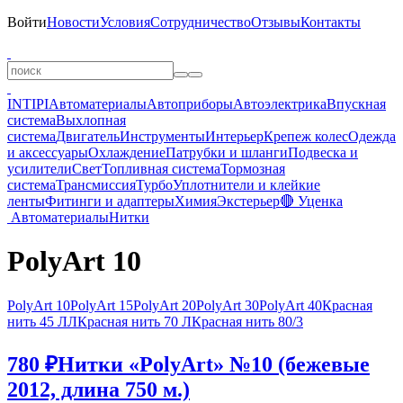
Войти
Новости
Условия
Сотрудничество
Отзывы
Контакты
INTIPI
Автоматериалы
Автоприборы
Автоэлектрика
Впускная
система
Выхлопная
система
Двигатель
Инструменты
Интерьер
Крепеж колес
Одежда
и аксессуары
Охлаждение
Патрубки и шланги
Подвеска и
усилители
Свет
Топливная система
Тормозная
система
Трансмиссия
Турбо
Уплотнители и клейкие
ленты
Фитинги и адаптеры
Химия
Экстерьер
🔴 Уценка
Автоматериалы
Нитки
PolyArt 10
PolyArt 10
PolyArt 15
PolyArt 20
PolyArt 30
PolyArt 40
Красная
нить 45 ЛЛ
Красная нить 70 Л
Красная нить 80/3
780 ₽
Нитки «PolyArt» №10 (бежевые
2012, длина 750 м.)