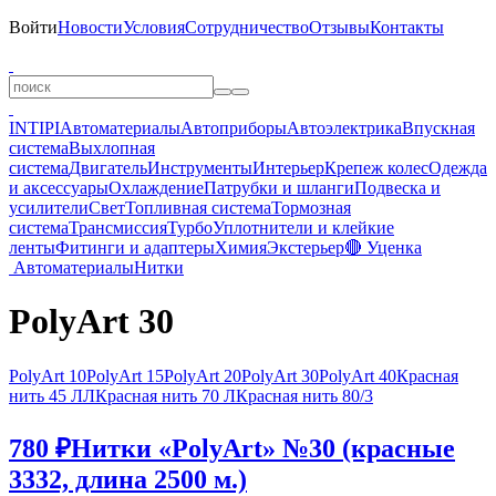
Войти
Новости
Условия
Сотрудничество
Отзывы
Контакты
INTIPI
Автоматериалы
Автоприборы
Автоэлектрика
Впускная
система
Выхлопная
система
Двигатель
Инструменты
Интерьер
Крепеж колес
Одежда
и аксессуары
Охлаждение
Патрубки и шланги
Подвеска и
усилители
Свет
Топливная система
Тормозная
система
Трансмиссия
Турбо
Уплотнители и клейкие
ленты
Фитинги и адаптеры
Химия
Экстерьер
🔴 Уценка
Автоматериалы
Нитки
PolyArt 30
PolyArt 10
PolyArt 15
PolyArt 20
PolyArt 30
PolyArt 40
Красная
нить 45 ЛЛ
Красная нить 70 Л
Красная нить 80/3
780 ₽
Нитки «PolyArt» №30 (красные
3332, длина 2500 м.)