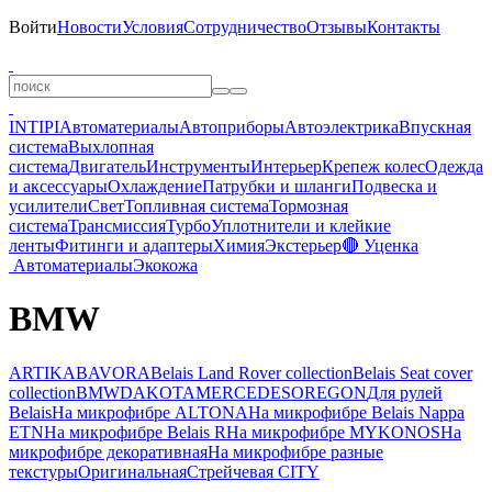
Войти
Новости
Условия
Сотрудничество
Отзывы
Контакты
INTIPI
Автоматериалы
Автоприборы
Автоэлектрика
Впускная
система
Выхлопная
система
Двигатель
Инструменты
Интерьер
Крепеж колес
Одежда
и аксессуары
Охлаждение
Патрубки и шланги
Подвеска и
усилители
Свет
Топливная система
Тормозная
система
Трансмиссия
Турбо
Уплотнители и клейкие
ленты
Фитинги и адаптеры
Химия
Экстерьер
🔴 Уценка
Автоматериалы
Экокожа
BMW
ARTIKA
BAVORA
Belais Land Rover collection
Belais Seat cover
collection
BMW
DAKOTA
MERCEDES
OREGON
Для рулей
Belais
На микрофибре ALTONA
На микрофибре Belais Nappa
ETN
На микрофибре Belais R
На микрофибре MYKONOS
На
микрофибре декоративная
На микрофибре разные
текстуры
Оригинальная
Стрейчевая CITY